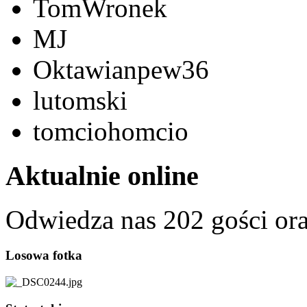
TomWronek
MJ
Oktawianpew36
lutomski
tomciohomcio
Aktualnie online
Odwiedza nas 202 gości or
Losowa fotka