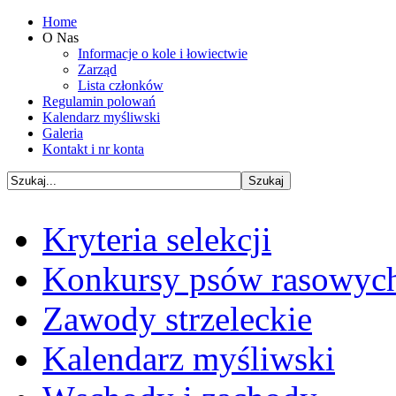
Home
O Nas
Informacje o kole i łowiectwie
Zarząd
Lista członków
Regulamin polowań
Kalendarz myśliwski
Galeria
Kontakt i nr konta
Kryteria selekcji
Konkursy psów rasowyc
Zawody strzeleckie
Kalendarz myśliwski