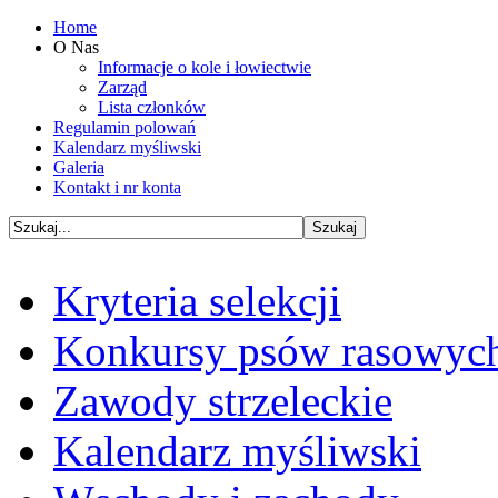
Home
O Nas
Informacje o kole i łowiectwie
Zarząd
Lista członków
Regulamin polowań
Kalendarz myśliwski
Galeria
Kontakt i nr konta
Kryteria selekcji
Konkursy psów rasowyc
Zawody strzeleckie
Kalendarz myśliwski