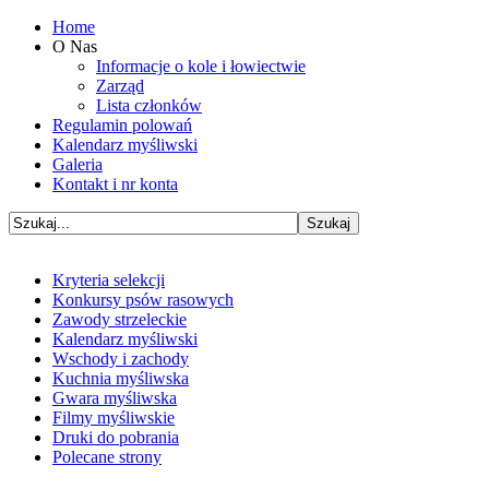
Home
O Nas
Informacje o kole i łowiectwie
Zarząd
Lista członków
Regulamin polowań
Kalendarz myśliwski
Galeria
Kontakt i nr konta
Kryteria selekcji
Konkursy psów rasowych
Zawody strzeleckie
Kalendarz myśliwski
Wschody i zachody
Kuchnia myśliwska
Gwara myśliwska
Filmy myśliwskie
Druki do pobrania
Polecane strony