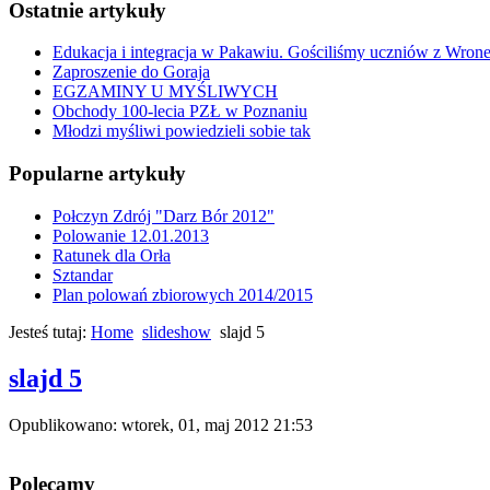
Ostatnie artykuły
Edukacja i integracja w Pakawiu. Gościliśmy uczniów z Wron
Zaproszenie do Goraja
EGZAMINY U MYŚLIWYCH
Obchody 100-lecia PZŁ w Poznaniu
Młodzi myśliwi powiedzieli sobie tak
Popularne artykuły
Połczyn Zdrój "Darz Bór 2012"
Polowanie 12.01.2013
Ratunek dla Orła
Sztandar
Plan polowań zbiorowych 2014/2015
Jesteś tutaj:
Home
slideshow
slajd 5
slajd 5
Opublikowano: wtorek, 01, maj 2012 21:53
Polecamy