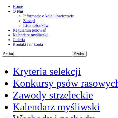
Home
O Nas
Informacje o kole i łowiectwie
Zarząd
Lista członków
Regulamin polowań
Kalendarz myśliwski
Galeria
Kontakt i nr konta
Kryteria selekcji
Konkursy psów rasowyc
Zawody strzeleckie
Kalendarz myśliwski