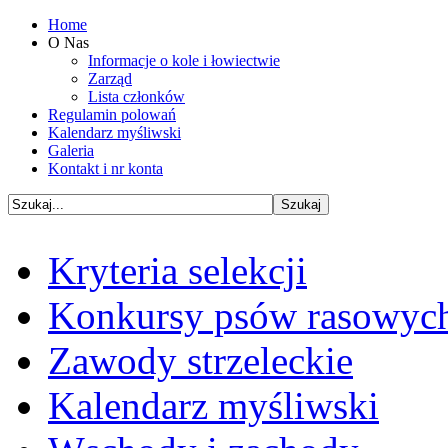
Home
O Nas
Informacje o kole i łowiectwie
Zarząd
Lista członków
Regulamin polowań
Kalendarz myśliwski
Galeria
Kontakt i nr konta
Kryteria selekcji
Konkursy psów rasowyc
Zawody strzeleckie
Kalendarz myśliwski