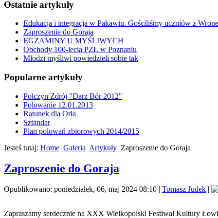
Ostatnie artykuły
Edukacja i integracja w Pakawiu. Gościliśmy uczniów z Wron
Zaproszenie do Goraja
EGZAMINY U MYŚLIWYCH
Obchody 100-lecia PZŁ w Poznaniu
Młodzi myśliwi powiedzieli sobie tak
Popularne artykuły
Połczyn Zdrój "Darz Bór 2012"
Polowanie 12.01.2013
Ratunek dla Orła
Sztandar
Plan polowań zbiorowych 2014/2015
Jesteś tutaj:
Home
Galeria
Artykuły
Zaproszenie do Goraja
Zaproszenie do Goraja
Opublikowano: poniedziałek, 06, maj 2024 08:10
|
Tomasz Judek
|
Zapraszamy serdecznie na XXX Wielkopolski Festiwal Kultury Łowi