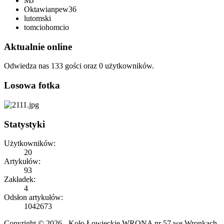
MJ
Oktawianpew36
lutomski
tomciohomcio
Aktualnie online
Odwiedza nas 133 gości oraz 0 użytkowników.
Losowa fotka
Statystyki
Użytkowników:
20
Artykułów:
93
Zakładek:
4
Odsłon artykułów:
1042673
Copyright © 2026 - Koło Łowieckie WRONA nr 57 we Wronkach