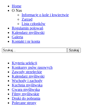
Home
O Nas
Informacje o kole i łowiectwie
Zarząd
Lista członków
Regulamin polowań
Kalendarz myśliwski
Galeria
Kontakt i nr konta
Kryteria selekcji
Konkursy psów rasowych
Zawody strzeleckie
Kalendarz myśliwski
Wschody i zachody
Kuchnia myśliwska
Gwara myśliwska
Filmy myśliwskie
Druki do pobrania
Polecane strony