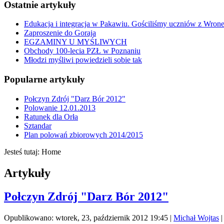
Ostatnie artykuły
Edukacja i integracja w Pakawiu. Gościliśmy uczniów z Wron
Zaproszenie do Goraja
EGZAMINY U MYŚLIWYCH
Obchody 100-lecia PZŁ w Poznaniu
Młodzi myśliwi powiedzieli sobie tak
Popularne artykuły
Połczyn Zdrój "Darz Bór 2012"
Polowanie 12.01.2013
Ratunek dla Orła
Sztandar
Plan polowań zbiorowych 2014/2015
Jesteś tutaj:
Home
Artykuły
Połczyn Zdrój "Darz Bór 2012"
Opublikowano: wtorek, 23, październik 2012 19:45
|
Michał Wojtas