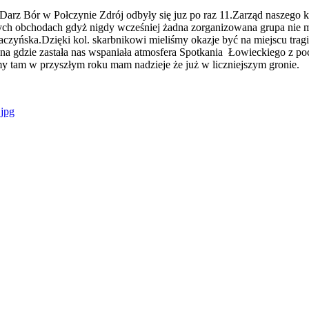
Darz Bór w Połczynie Zdrój odbyły się juz po raz 11.Zarząd naszego 
h obchodach gdyż nigdy wcześniej żadna zorganizowana grupa nie miał
 Baczyńska.Dzięki kol. skarbnikowi mieliśmy okazje być na miejscu
yna gdzie zastała nas wspaniała atmosfera Spotkania Łowieckiego z 
my tam w przyszłym roku mam nadzieje że już w liczniejszym gronie.