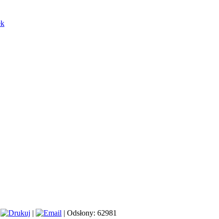
ek
|
|
| Odsłony: 62981