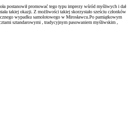
koła postanowił promować tego typu imprezy wśród myśliwych i dał
a takiej okazji. Z możliwości takiej skorzystało sześciu członków
 tragicznego wypadku samolotowego w Mirosławcu.Po pamiątkowym
pocztami sztandarowymi , tradycyjnym pasowaniem myśliwskim ,