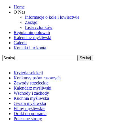
Home
O Nas
Informacje o kole i łowiectwie
Zarząd
Lista członków
Regulamin polowań
Kalendarz myśliwski
Galeria
Kontakt i nr konta
Kryteria selekcji
Konkursy psów rasowych
Zawody strzeleckie
Kalendarz myśliwski
Wschody i zachody
Kuchnia myśliwska
Gwara myśliwska
Filmy myśliwskie
Druki do pobrania
Polecane strony