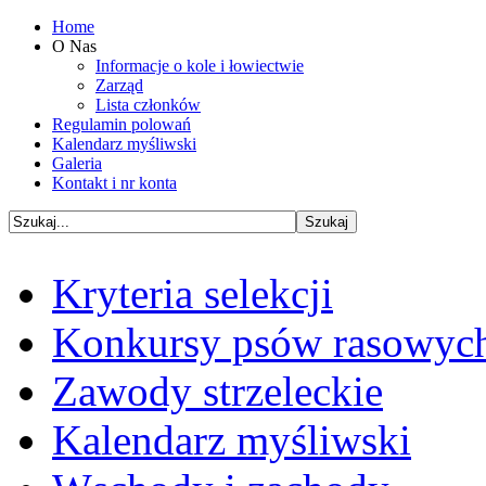
Home
O Nas
Informacje o kole i łowiectwie
Zarząd
Lista członków
Regulamin polowań
Kalendarz myśliwski
Galeria
Kontakt i nr konta
Kryteria selekcji
Konkursy psów rasowyc
Zawody strzeleckie
Kalendarz myśliwski