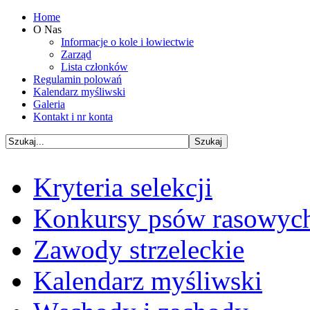
Home
O Nas
Informacje o kole i łowiectwie
Zarząd
Lista członków
Regulamin polowań
Kalendarz myśliwski
Galeria
Kontakt i nr konta
Kryteria selekcji
Konkursy psów rasowyc
Zawody strzeleckie
Kalendarz myśliwski