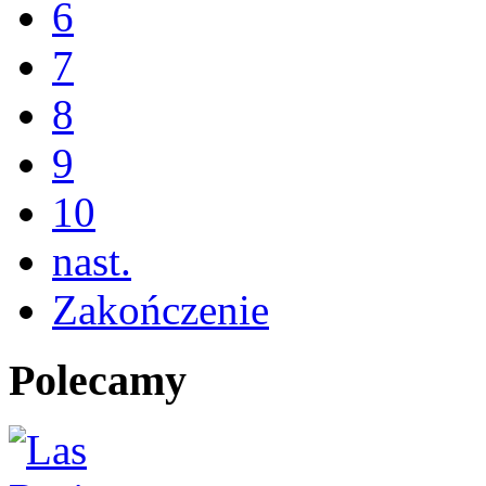
6
7
8
9
10
nast.
Zakończenie
Polecamy