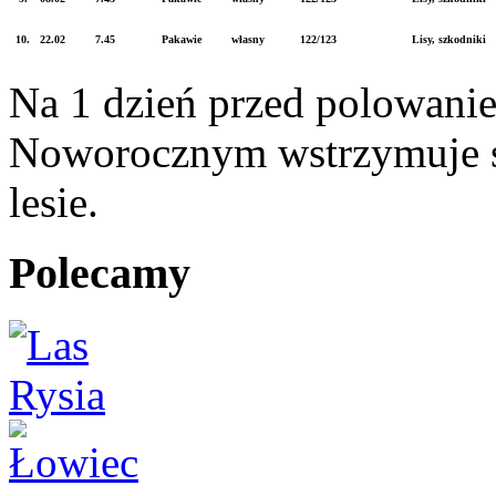
10.
22.02
7.45
Pakawie
własny
122/123
Lisy, szkodniki
Na 1 dzień przed polowani
Noworocznym wstrzymuje s
lesie.
Polecamy