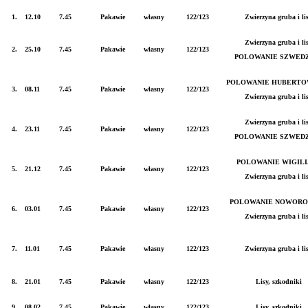
1.
12.10
7.45
Pakawie
własny
122/123
Zwierzyna gruba i li
Zwierzyna gruba i li
2.
25.10
7.45
Pakawie
własny
122/123
POLOWANIE SZWED
POLOWANIE HUBERTO
3.
08.11
7.45
Pakawie
własny
122/123
Zwierzyna gruba i li
Zwierzyna gruba i li
4.
23.11
7.45
Pakawie
własny
122/123
POLOWANIE SZWED
POLOWANIE WIGILI
5.
21.12
7.45
Pakawie
własny
122/123
Zwierzyna gruba i li
POLOWANIE NOWORO
6.
03.01
7.45
Pakawie
własny
122/123
Zwierzyna gruba i li
7.
11.01
7.45
Pakawie
własny
122/123
Zwierzyna gruba i li
8.
21.01
7.45
Pakawie
własny
122/123
Lisy, szkodniki
9.
08.02
7.45
Pakawie
własny
122/123
Lisy, szkodniki