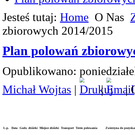
Jesteś tutaj:
Home
O Nas
zbiorowych 2014/2015
Plan polowań zbiorowy
Opublikowano: poniedziałe
Michał Wojtas
|
|
| 
L.p.
Data
Godz. zbiórki
Miejsce zbiórki
Transport
Teren polowania
Zwierzyna do pozyska