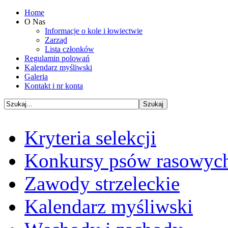
Home
O Nas
Informacje o kole i łowiectwie
Zarząd
Lista członków
Regulamin polowań
Kalendarz myśliwski
Galeria
Kontakt i nr konta
Kryteria selekcji
Konkursy psów rasowyc
Zawody strzeleckie
Kalendarz myśliwski