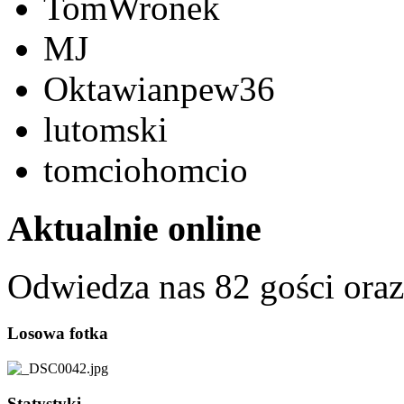
TomWronek
MJ
Oktawianpew36
lutomski
tomciohomcio
Aktualnie online
Odwiedza nas 82 gości ora
Losowa fotka
Statystyki