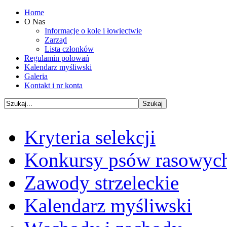
Home
O Nas
Informacje o kole i łowiectwie
Zarząd
Lista członków
Regulamin polowań
Kalendarz myśliwski
Galeria
Kontakt i nr konta
Kryteria selekcji
Konkursy psów rasowyc
Zawody strzeleckie
Kalendarz myśliwski