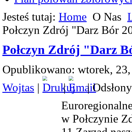
Jesteś tutaj:
Home
O Nas
Połczyn Zdrój "Darz Bór 2
Połczyn Zdrój "Darz B
Opublikowano: wtorek, 23,
Wojtas
|
|
| Odsłony
Euroregionaln
w Połczynie Zd
11.Zarząd nas