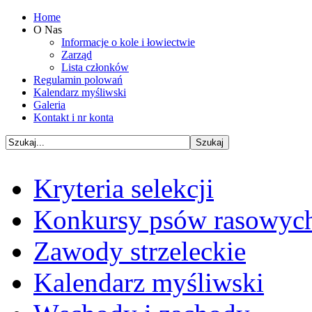
Home
O Nas
Informacje o kole i łowiectwie
Zarząd
Lista członków
Regulamin polowań
Kalendarz myśliwski
Galeria
Kontakt i nr konta
Kryteria selekcji
Konkursy psów rasowyc
Zawody strzeleckie
Kalendarz myśliwski