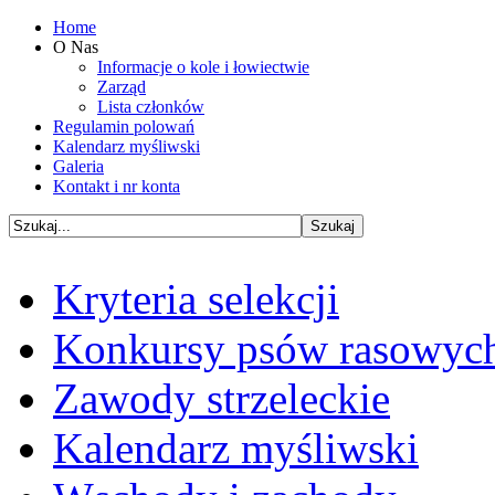
Home
O Nas
Informacje o kole i łowiectwie
Zarząd
Lista członków
Regulamin polowań
Kalendarz myśliwski
Galeria
Kontakt i nr konta
Kryteria selekcji
Konkursy psów rasowyc
Zawody strzeleckie
Kalendarz myśliwski