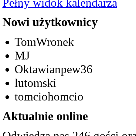
Pełny widok kalendarza
Nowi użytkownicy
TomWronek
MJ
Oktawianpew36
lutomski
tomciohomcio
Aktualnie online
Odwiedza nas 246 gości or