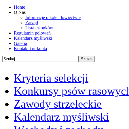
Home
O Nas
Informacje o kole i łowiectwie
Zarząd
Lista członków
Regulamin polowań
Kalendarz myśliwski
Galeria
Kontakt i nr konta
Kryteria selekcji
Konkursy psów rasowyc
Zawody strzeleckie
Kalendarz myśliwski