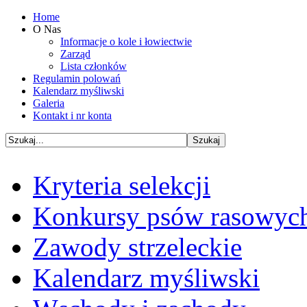
Home
O Nas
Informacje o kole i łowiectwie
Zarząd
Lista członków
Regulamin polowań
Kalendarz myśliwski
Galeria
Kontakt i nr konta
Kryteria selekcji
Konkursy psów rasowyc
Zawody strzeleckie
Kalendarz myśliwski