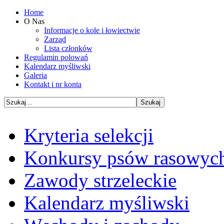
Home
O Nas
Informacje o kole i łowiectwie
Zarząd
Lista członków
Regulamin polowań
Kalendarz myśliwski
Galeria
Kontakt i nr konta
Kryteria selekcji
Konkursy psów rasowyc
Zawody strzeleckie
Kalendarz myśliwski