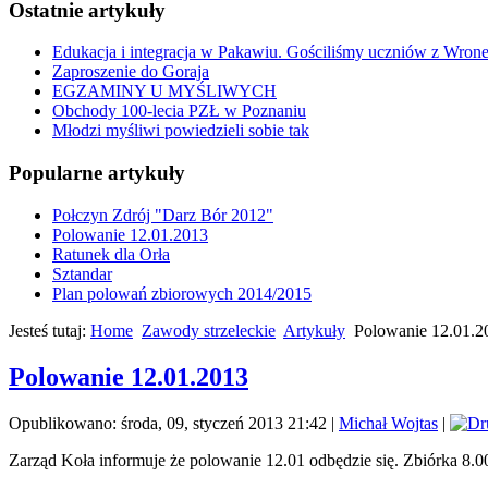
Ostatnie artykuły
Edukacja i integracja w Pakawiu. Gościliśmy uczniów z Wron
Zaproszenie do Goraja
EGZAMINY U MYŚLIWYCH
Obchody 100-lecia PZŁ w Poznaniu
Młodzi myśliwi powiedzieli sobie tak
Popularne artykuły
Połczyn Zdrój "Darz Bór 2012"
Polowanie 12.01.2013
Ratunek dla Orła
Sztandar
Plan polowań zbiorowych 2014/2015
Jesteś tutaj:
Home
Zawody strzeleckie
Artykuły
Polowanie 12.01.2
Polowanie 12.01.2013
Opublikowano: środa, 09, styczeń 2013 21:42
|
Michał Wojtas
|
Zarząd Koła informuje że polowanie 12.01 odbędzie
się. Zbiórka 8.