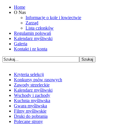
Home
O Nas
Informacje o kole i łowiectwie
Zarząd
Lista członków
Regulamin polowań
Kalendarz myśliwski
Galeria
Kontakt i nr konta
Kryteria selekcji
Konkursy psów rasowych
Zawody strzeleckie
Kalendarz myśliwski
Wschody i zachody
Kuchnia myśliwska
Gwara myśliwska
Filmy myśliwskie
Druki do pobrania
Polecane strony