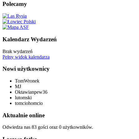
Polecamy
Kalendarz Wydarzeń
Brak wydarzeń
Pełny widok kalendarza
Nowi użytkownicy
TomWronek
MJ
Oktawianpew36
lutomski
tomciohomcio
Aktualnie online
Odwiedza nas 83 gości oraz 0 użytkowników.