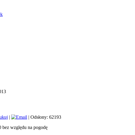
ek
013
|
| Odsłony: 62193
00 bez względu na pogodę