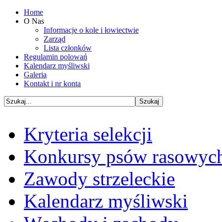
Home
O Nas
Informacje o kole i łowiectwie
Zarząd
Lista członków
Regulamin polowań
Kalendarz myśliwski
Galeria
Kontakt i nr konta
Kryteria selekcji
Konkursy psów rasowyc
Zawody strzeleckie
Kalendarz myśliwski