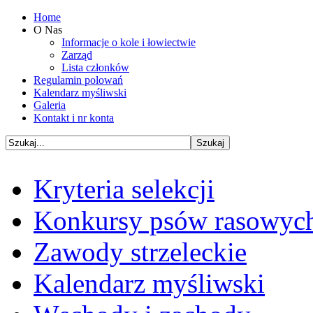
Home
O Nas
Informacje o kole i łowiectwie
Zarząd
Lista członków
Regulamin polowań
Kalendarz myśliwski
Galeria
Kontakt i nr konta
Kryteria selekcji
Konkursy psów rasowyc
Zawody strzeleckie
Kalendarz myśliwski