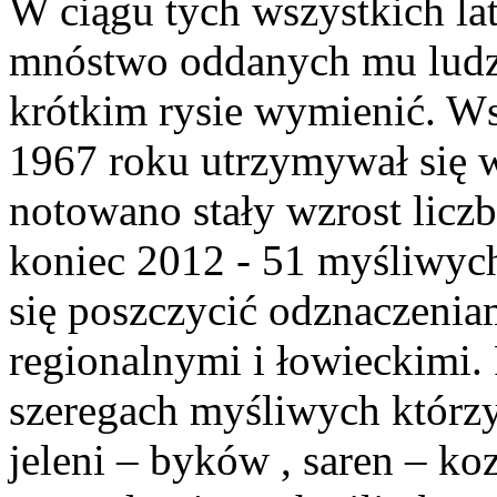
W ciągu tych wszystkich lat
mnóstwo oddanych mu ludzi
krótkim rysie wymienić. W
1967 roku utrzymywał się w
notowano stały wzrost licz
koniec 2012 - 51 myśliwyc
się poszczycić odznaczeni
regionalnymi i łowieckimi
szeregach myśliwych którzy
jeleni – byków , saren – k