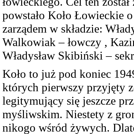
łowieckiego. Cel ten został
powstało Koło Łowieckie o
zarządem w składzie: Włady
Walkowiak – łowczy , Kazim
Władysław Skibiński – sekre
Koło to już pod koniec 194
których pierwszy przyjęty z
legitymujący się jeszcze p
myśliwskim. Niestety z gron
nikogo wśród żywych. Dlat