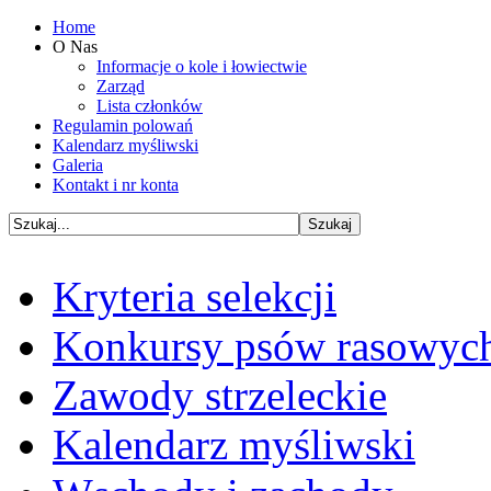
Home
O Nas
Informacje o kole i łowiectwie
Zarząd
Lista członków
Regulamin polowań
Kalendarz myśliwski
Galeria
Kontakt i nr konta
Kryteria selekcji
Konkursy psów rasowyc
Zawody strzeleckie
Kalendarz myśliwski