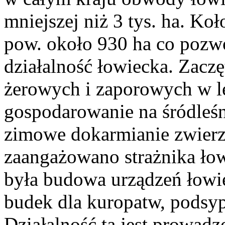
mniejszej niż 3 tys. ha. Ko
pow. około 930 ha co pozw
działalność łowiecka. Zacz
żerowych i zaporowych w l
gospodarowanie na śródleś
zimowe dokarmianie zwierz
zaangażowano strażnika ło
była budowa urządzeń łowie
budek dla kuropatw, podsy
Działalność ta jest prowadz