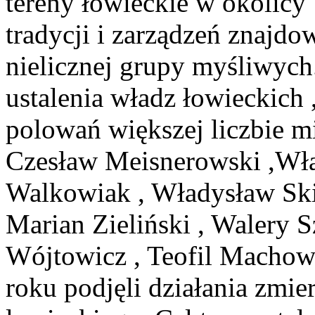
tereny łowieckie w okolic
tradycji i zarządzeń znajdo
nielicznej grupy myśliwych
ustalenia władz łowieckich
polowań większej liczbie m
Czesław Meisnerowski ,Wła
Walkowiak , Władysław Skib
Marian Zieliński , Walery S
Wójtowicz , Teofil Machown
roku podjęli działania zmie