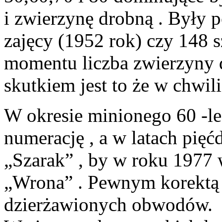
i zwierzynę drobną . Były 
zajęcy (1952 rok) czy 148 
momentu liczba zwierzyny d
skutkiem jest to że w chwil
W okresie minionego 60 -le
numerację , a w latach pię
„Szarak” , by w roku 1977 
„Wrona” . Pewnym korektą 
dzierżawionych obwodów.