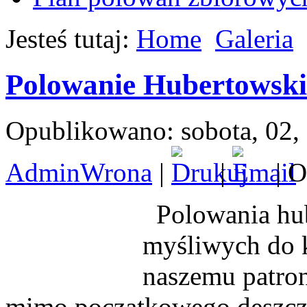
Jesteś tutaj:
Home
Galeria
Polowanie Hubertowski
Opublikowano: sobota, 02,
AdminWrona
|
|
| O
Polowania hub
myśliwych do 
naszemu patro
mimo początkowego deszcz