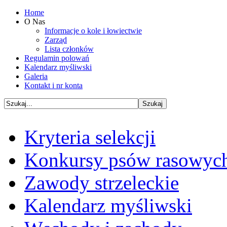
Home
O Nas
Informacje o kole i łowiectwie
Zarząd
Lista członków
Regulamin polowań
Kalendarz myśliwski
Galeria
Kontakt i nr konta
Kryteria selekcji
Konkursy psów rasowyc
Zawody strzeleckie
Kalendarz myśliwski