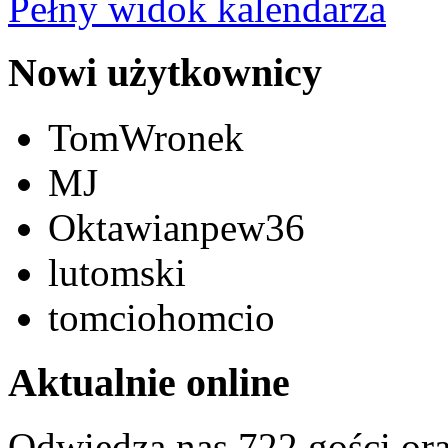
Pełny widok kalendarza
Nowi użytkownicy
TomWronek
MJ
Oktawianpew36
lutomski
tomciohomcio
Aktualnie online
Odwiedza nas 722 gości or