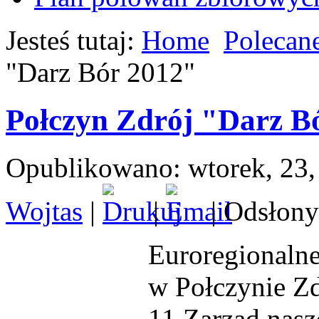
Jesteś tutaj:
Home
Polecane
"Darz Bór 2012"
Połczyn Zdrój "Darz B
Opublikowano: wtorek, 23,
Wojtas
|
|
| Odsłony
Euroregionaln
w Połczynie Zd
11.Zarząd nas