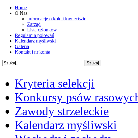
Home
O Nas
Informacje o kole i łowiectwie
Zarząd
Lista członków
Regulamin polowań
Kalendarz myśliwski
Galeria
Kontakt i nr konta
Kryteria selekcji
Konkursy psów rasowyc
Zawody strzeleckie
Kalendarz myśliwski