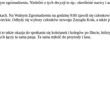
ym zgromadzeniu. Niektóre z tych decyzji to np.: określenie nazwy i
nkach. Na Walnym Zgromadzeniu na godzinę 9:00 zjawili się członkowi
owieckie. Odbyły się wybory członków nowego Zarządu Koła, a także
 to także okazja do spotkania się koleżanek i kolegów po flincie, któ
ych łączy ta sama pasja. Ta sama miłość do przyrody i lasu.