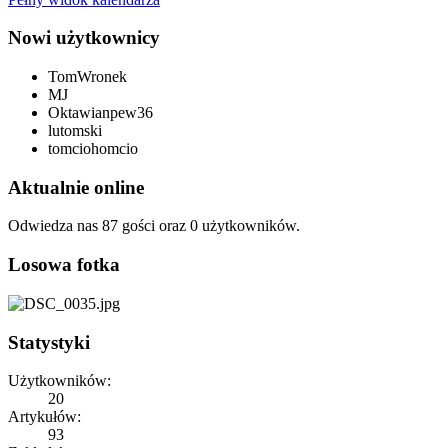
Nowi użytkownicy
TomWronek
MJ
Oktawianpew36
lutomski
tomciohomcio
Aktualnie online
Odwiedza nas 87 gości oraz 0 użytkowników.
Losowa fotka
Statystyki
Użytkowników:
20
Artykułów:
93