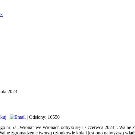
ek
oła 2023
|
| Odsłony: 16550
 nr 57 „Wrona” we Wronach odbyło się 17 czerwca 2023 r. Walne Zgro
alne zgromadzenie tworzą członkowie koła i jest ono najwyższą wład