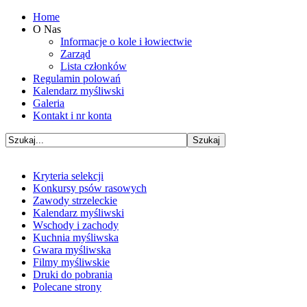
Home
O Nas
Informacje o kole i łowiectwie
Zarząd
Lista członków
Regulamin polowań
Kalendarz myśliwski
Galeria
Kontakt i nr konta
Kryteria selekcji
Konkursy psów rasowych
Zawody strzeleckie
Kalendarz myśliwski
Wschody i zachody
Kuchnia myśliwska
Gwara myśliwska
Filmy myśliwskie
Druki do pobrania
Polecane strony