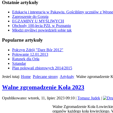
Ostatnie artykuły
Edukacja i integracja w Pakawiu. Gościliśmy uczniów z Wron
Zaproszenie do Goraja
EGZAMINY U MYŚLIWYCH
Obchody 100-lecia PZŁ w Poznaniu
Młodzi myśliwi powiedzieli sobie tak
Popularne artykuły
Połczyn Zdrój "Darz Bór 2012"
Polowanie 12.01.2013
Ratunek dla Orła
Sztandar
Plan polowań zbiorowych 2014/2015
Jesteś tutaj:
Home
Polecane strony
Artykuły
Walne zgromadzenie K
Walne zgromadzenie Koła 2023
Opublikowano: wtorek, 11, lipiec 2023 09:10
|
Tomasz Judek
|
Walne Zgromadzenie Koła Łowieckiego
organów każdego koła łowieckiego. W