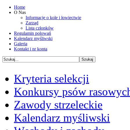
Home
O Nas
Informacje o kole i łowiectwie
Zarząd
Lista członków
Regulamin polowań
Kalendarz myśliwski
Galeria
Kontakt i nr konta
Kryteria selekcji
Konkursy psów rasowyc
Zawody strzeleckie
Kalendarz myśliwski