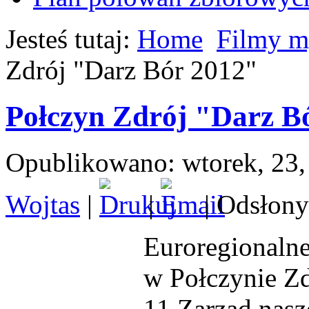
Jesteś tutaj:
Home
Filmy m
Zdrój "Darz Bór 2012"
Połczyn Zdrój "Darz B
Opublikowano: wtorek, 23,
Wojtas
|
|
| Odsłony
Euroregionaln
w Połczynie Zd
11.Zarząd nas