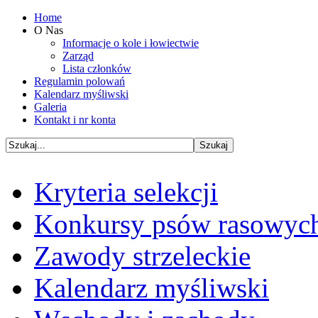
Home
O Nas
Informacje o kole i łowiectwie
Zarząd
Lista członków
Regulamin polowań
Kalendarz myśliwski
Galeria
Kontakt i nr konta
Kryteria selekcji
Konkursy psów rasowyc
Zawody strzeleckie
Kalendarz myśliwski