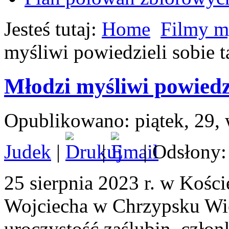
Jesteś tutaj:
Home
Filmy m
myśliwi powiedzieli sobie t
Młodzi myśliwi powiedzi
Opublikowano: piątek, 29, 
Judek
|
|
| Odsłony:
25 sierpnia 2023 r. w Kości
Wojciecha w Chrzypsku Wie
uroczystość zaślubin, człon