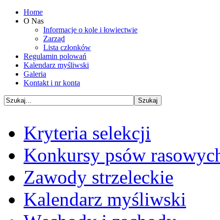
Home
O Nas
Informacje o kole i łowiectwie
Zarząd
Lista członków
Regulamin polowań
Kalendarz myśliwski
Galeria
Kontakt i nr konta
Kryteria selekcji
Konkursy psów rasowyc
Zawody strzeleckie
Kalendarz myśliwski