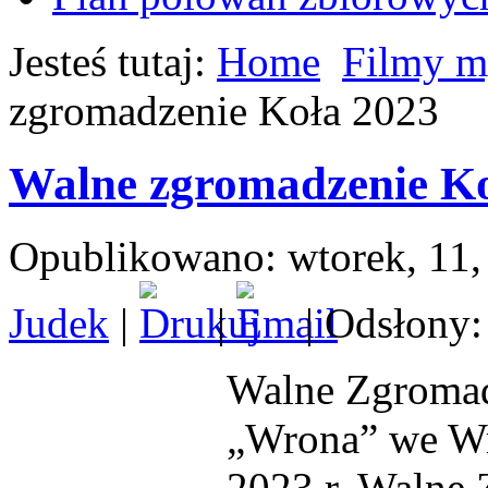
Jesteś tutaj:
Home
Filmy m
zgromadzenie Koła 2023
Walne zgromadzenie Ko
Opublikowano: wtorek, 11, 
Judek
|
|
| Odsłony:
Walne Zgromad
„Wrona” we Wr
2023 r. Walne 