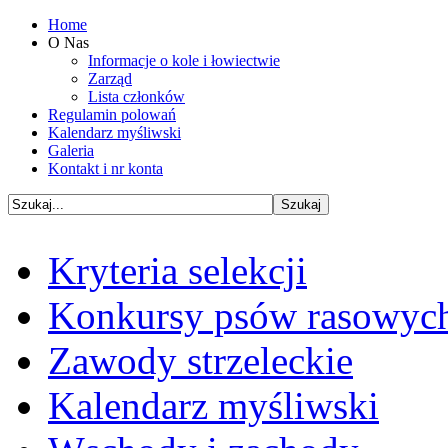
Home
O Nas
Informacje o kole i łowiectwie
Zarząd
Lista członków
Regulamin polowań
Kalendarz myśliwski
Galeria
Kontakt i nr konta
Kryteria selekcji
Konkursy psów rasowyc
Zawody strzeleckie
Kalendarz myśliwski