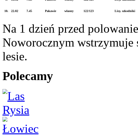
10.
22.02
7.45
Pakawie
własny
122/123
Lisy, szkodniki
Na 1 dzień przed polowani
Noworocznym wstrzymuje s
lesie.
Polecamy