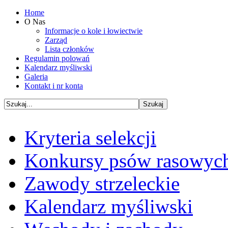
Home
O Nas
Informacje o kole i łowiectwie
Zarząd
Lista członków
Regulamin polowań
Kalendarz myśliwski
Galeria
Kontakt i nr konta
Kryteria selekcji
Konkursy psów rasowyc
Zawody strzeleckie
Kalendarz myśliwski