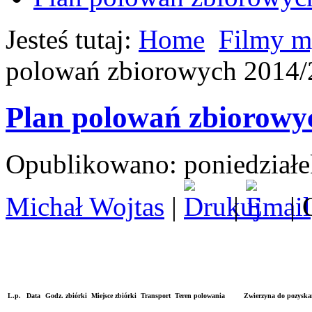
Jesteś tutaj:
Home
Filmy m
polowań zbiorowych 2014/
Plan polowań zbiorowy
Opublikowano: poniedziałe
Michał Wojtas
|
|
| 
L.p.
Data
Godz. zbiórki
Miejsce zbiórki
Transport
Teren polowania
Zwierzyna do pozyska