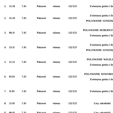
1.
12.10
7.45
Pakawie
własny
122/123
Zwierzyna gruba i li
Zwierzyna gruba i li
2.
25.10
7.45
Pakawie
własny
122/123
POLOWANIE SZWED
POLOWANIE HUBERTO
3.
08.11
7.45
Pakawie
własny
122/123
Zwierzyna gruba i li
Zwierzyna gruba i li
4.
23.11
7.45
Pakawie
własny
122/123
POLOWANIE SZWED
POLOWANIE WIGILI
5.
21.12
7.45
Pakawie
własny
122/123
Zwierzyna gruba i li
POLOWANIE NOWORO
6.
03.01
7.45
Pakawie
własny
122/123
Zwierzyna gruba i li
7.
11.01
7.45
Pakawie
własny
122/123
Zwierzyna gruba i li
8.
21.01
7.45
Pakawie
własny
122/123
Lisy, szkodniki
9.
08.02
7.45
Pakawie
własny
122/123
Lisy, szkodniki