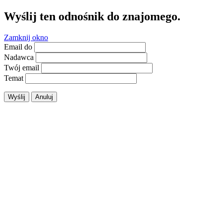
Wyślij ten odnośnik do znajomego.
Zamknij okno
Email do
Nadawca
Twój email
Temat
Wyślij
Anuluj