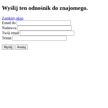
Wyślij ten odnośnik do znajomego.
Zamknij okno
Email do
Nadawca
Twój email
Temat
Wyślij
Anuluj