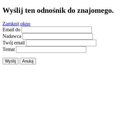
Wyślij ten odnośnik do znajomego.
Zamknij okno
Email do
Nadawca
Twój email
Temat
Wyślij
Anuluj