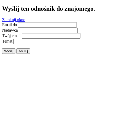
Wyślij ten odnośnik do znajomego.
Zamknij okno
Email do
Nadawca
Twój email
Temat
Wyślij
Anuluj