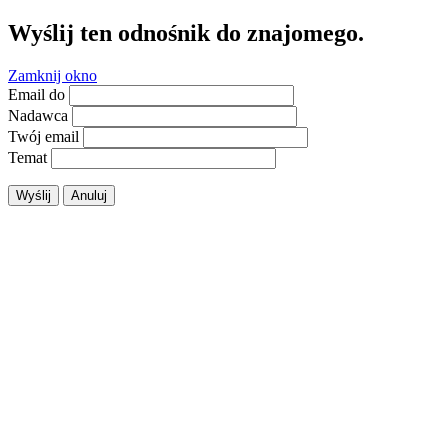
Wyślij ten odnośnik do znajomego.
Zamknij okno
Email do
Nadawca
Twój email
Temat
Wyślij
Anuluj