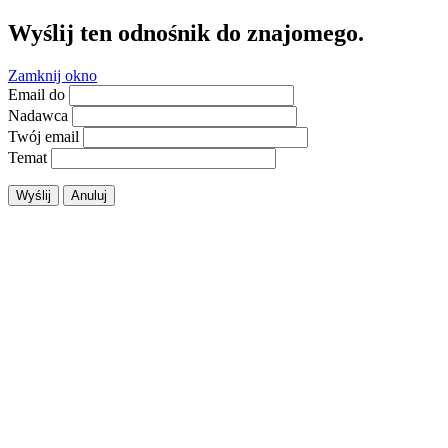
Wyślij ten odnośnik do znajomego.
Zamknij okno
Email do
Nadawca
Twój email
Temat
Wyślij
Anuluj